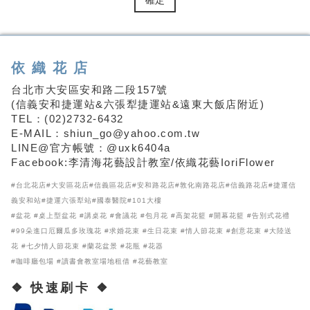
依織花店
台北市大安區安和路二段157號
(信義安和捷運站&六張犁捷運站&遠東大飯店附近)
TEL：(02)2732-6432
E-MAIL：shiun_go@yahoo.com.tw
LINE@官方帳號：@uxk6404a
Facebook:李清海花藝設計教室/依織花藝IoriFlower
#台北花店#大安區花店#信義區花店#安和路花店#敦化南路花店#信義路花店#捷運信
義安和站#捷運六張犁站#國泰醫院#101大樓
#盆花 #桌上型盆花 #講桌花 #會議花 #包月花 #高架花籃 #開幕花籃 #告別式花禮
#99朵進口厄爾瓜多玫瑰花 #求婚花束 #生日花束 #情人節花束 #創意花束 #大陸送
花 #七夕情人節花束 #蘭花盆景 #花瓶 #花器
#咖啡廳包場 #讀書會教室場地租借 #花藝教室
❖ 快速刷卡 ❖