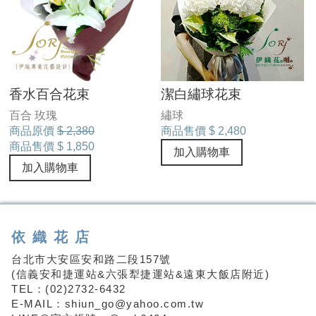
香水百合花束
潔白繡球花束
百合 玫瑰
繡球
商品原價
$ 2,380
商品售價
$ 2,480
商品售價
$ 1,850
加入購物車
加入購物車
依織花店
台北市大安區安和路二段157號
(信義安和捷運站&六張犁捷運站&遠東大飯店附近)
TEL：(02)2732-6432
E-MAIL：shiun_go@yahoo.com.tw