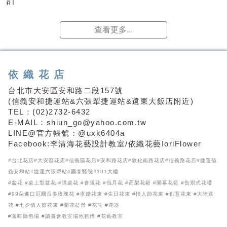
計
查看更多...
依織花店
台北市大安區安和路二段157號
(信義安和捷運站&六張犁捷運站&遠東大飯店附近)
TEL：(02)2732-6432
E-MAIL：shiun_go@yahoo.com.tw
LINE@官方帳號：@uxk6404a
Facebook:李清海花藝設計教室/依織花藝IoriFlower
#台北花店#大安區花店#信義區花店#安和路花店#敦化南路花店#信義路花店#捷運信
義安和站#捷運六張犁站#國泰醫院#101大樓
#盆花 #桌上型盆花 #講桌花 #會議花 #包月花 #高架花籃 #開幕花籃 #告別式花禮
#99朵進口厄爾瓜多玫瑰花 #求婚花束 #生日花束 #情人節花束 #創意花束 #大陸送
花 #七夕情人節花束 #蘭花盆景 #花瓶 #花器
#咖啡廳包場 #讀書會教室場地租借 #花藝教室