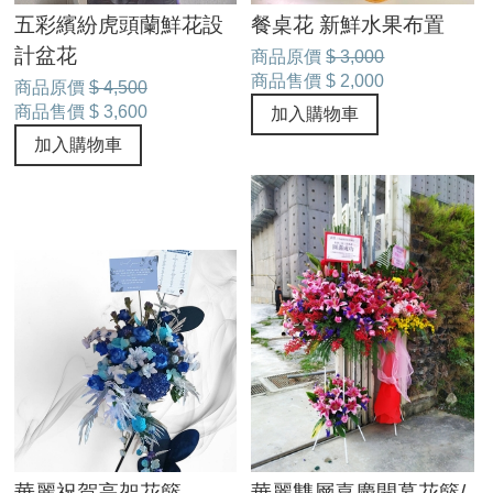
五彩繽紛虎頭蘭鮮花設
餐桌花 新鮮水果布置
計盆花
商品原價
$ 3,000
商品售價
$ 2,000
商品原價
$ 4,500
商品售價
$ 3,600
加入購物車
加入購物車
華麗祝賀高架花籃
華麗雙層喜慶開幕花籃/