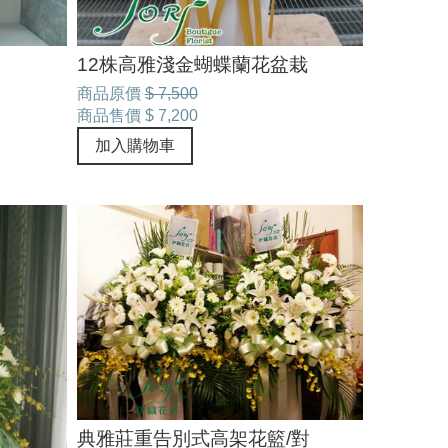
12株高雅淺金蝴蝶蘭花盆栽
商品原價
$ 7,500
商品售價
$ 7,200
加入購物車
典雅莊重告別式高架花籃/對