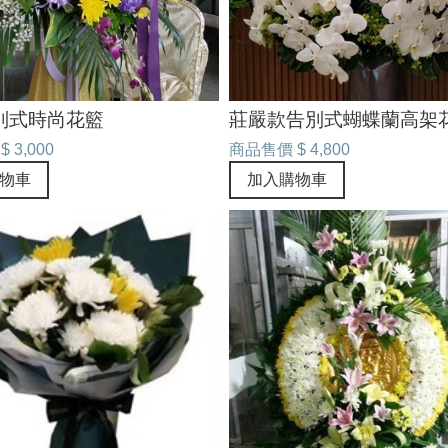
別式時尚花籃
莊嚴款告別式蝴蝶蘭高架
$ 3,000
商品售價
$ 4,800
物車
加入購物車