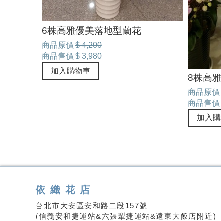
6株高雅優美落地型蘭花
商品原價
$ 4,200
商品售價
$ 3,980
加入購物車
8株高
商品原價
商品售價
加入購
依織花店
台北市大安區安和路二段157號
(信義安和捷運站&六張犁捷運站&遠東大飯店附近)