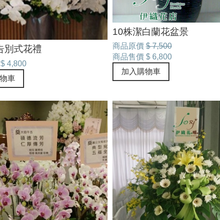
10株潔白蘭花盆景
商品原價
$ 7,500
告別式花禮
商品售價
$ 6,800
$ 4,800
加入購物車
物車