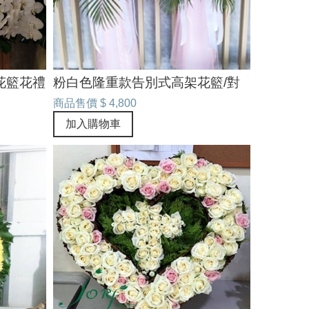
花籃花禮
粉白色隆重款告別式高架花籃/對
商品售價
$ 4,800
加入購物車