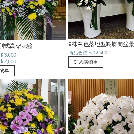
9株白色落地型蝴蝶蘭盆
告別式高架花籃
商品售價
$ 12,500
$ 3,000
$ 2,800
加入購物車
物車