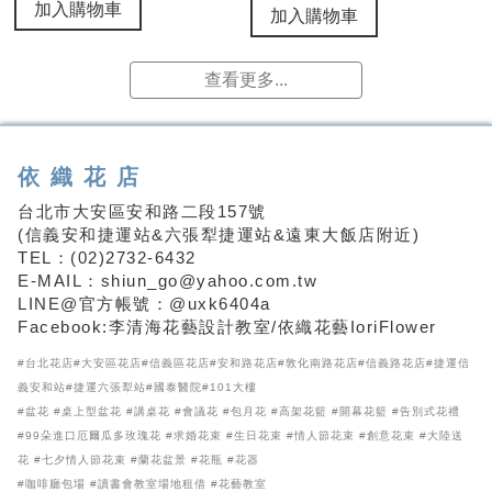
加入購物車
加入購物車
查看更多...
依織花店
台北市大安區安和路二段157號
(信義安和捷運站&六張犁捷運站&遠東大飯店附近)
TEL：(02)2732-6432
E-MAIL：shiun_go@yahoo.com.tw
LINE@官方帳號：@uxk6404a
Facebook:李清海花藝設計教室/依織花藝IoriFlower
#台北花店#大安區花店#信義區花店#安和路花店#敦化南路花店#信義路花店#捷運信
義安和站#捷運六張犁站#國泰醫院#101大樓
#盆花 #桌上型盆花 #講桌花 #會議花 #包月花 #高架花籃 #開幕花籃 #告別式花禮
#99朵進口厄爾瓜多玫瑰花 #求婚花束 #生日花束 #情人節花束 #創意花束 #大陸送
花 #七夕情人節花束 #蘭花盆景 #花瓶 #花器
#咖啡廳包場 #讀書會教室場地租借 #花藝教室