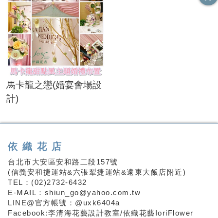
馬卡龍之戀(婚宴會場設
計)
依織花店
台北市大安區安和路二段157號
(信義安和捷運站&六張犁捷運站&遠東大飯店附近)
TEL：(02)2732-6432
E-MAIL：shiun_go@yahoo.com.tw
LINE@官方帳號：@uxk6404a
Facebook:李清海花藝設計教室/依織花藝IoriFlower