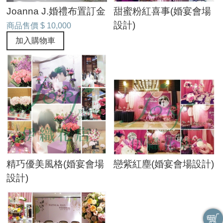
Joanna J.婚禮布置訂金
甜蜜粉紅喜事(婚宴會場
設計)
商品售價
$ 10,000
加入購物車
精巧優美風格(婚宴會場
戀紫紅塵(婚宴會場設計)
設計)