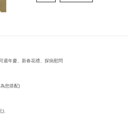
司週年慶、新春花禮、探病慰問
為您搭配)
).