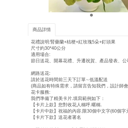
商品詳情
花禮說明:腎藥蘭+桔梗+紅玫瑰5朵+釘頭果
尺寸約30*40公分
適用場合:
節日送花、開幕花禮、升遷祝賀、產品發表、公
網路送花:
請於送花時間前三天下訂單∼低溫配送
(商品如有特殊需求，請留言告知我們，設計師會
花卡服務:
我們準備了精美卡片.填寫範例如下：
【卡片上款】您對收花人稱呼.暱稱.
【卡片中款】祝福的內容.限30個中文字(60個字元
【卡片下款】送花者署名