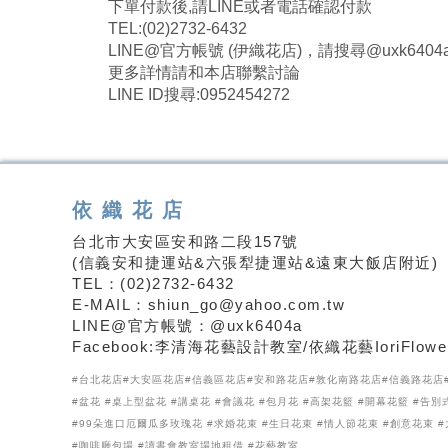
下單付款後,請LINE或者電話確認付款
TEL:(02)2732-6432
LINE@官方帳號 (伊織花店)，請搜尋@uxk6404
更多詳情請和本店聯繫討論
LINE ID搜尋:0952454272
依織花店
台北市大安區安和路二段157號
(信義安和捷運站&六張犁捷運站&遠東大飯店附近)
TEL：(02)2732-6432
E-MAIL：shiun_go@yahoo.com.tw
LINE@官方帳號：@uxk6404a
Facebook:李清海花藝設計教室/依織花藝IoriFlowe
#台北花店#大安區花店#信義區花店#安和路花店#敦化南路花店#信義路花店#
#盆花 #桌上型盆花 #講桌花 #會議花 #包月花 #高架花籃 #開幕花籃 #告別
#99朵進口厄爾瓜多玫瑰花 #求婚花束 #生日花束 #情人節花束 #創意花束 #
#咖啡廳包場 #讀書會教室場地租借 #花藝教室