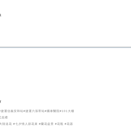
a
r
捷運信義安和站#捷運六張犁站#國泰醫院#101大樓
式花禮
大陸送花 #七夕情人節花束 #蘭花盆景 #花瓶 #花器