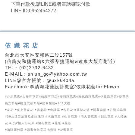
下單付款後,請LINE或者電話確認付款
LINE ID:0952454272
依織花店
台北市大安區安和路二段157號
(信義安和捷運站&六張犁捷運站&遠東大飯店附近)
TEL：(02)2732-6432
E-MAIL：shiun_go@yahoo.com.tw
LINE@官方帳號：@uxk6404a
Facebook:李清海花藝設計教室/依織花藝IoriFlower
#台北花店#大安區花店#信義區花店#安和路花店#敦化南路花店#信義路花店#捷運信
義安和站#捷運六張犁站#國泰醫院#101大樓
#盆花 #桌上型盆花 #講桌花 #會議花 #包月花 #高架花籃 #開幕花籃 #告別式花禮
#99朵進口厄爾瓜多玫瑰花 #求婚花束 #生日花束 #情人節花束 #創意花束 #大陸送
花 #七夕情人節花束 #蘭花盆景 #花瓶 #花器
#咖啡廳包場 #讀書會教室場地租借 #花藝教室