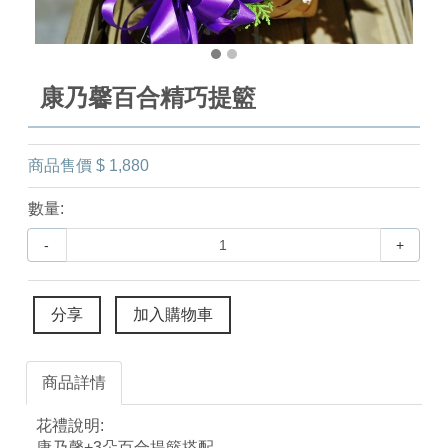
康乃馨百合精巧提籃
商品售價
$ 1,880
數量:
-
+
分享
加入購物車
商品詳情
花禮說明:
康乃馨+3朵百合提籃搭配