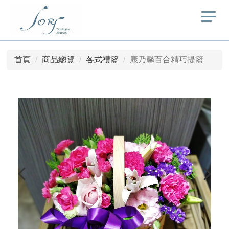
首頁
商品總覽
各式禮籃
康乃馨百合精巧提籃