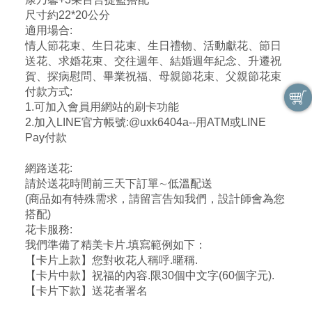
尺寸約22*20公分
適用場合:
情人節花束、生日花束、生日禮物、活動獻花、節日
送花、求婚花束、交往週年、結婚週年紀念、升遷祝
賀、探病慰問、畢業祝福、母親節花束、父親節花束
付款方式:
1.可加入會員用網站的刷卡功能
2.加入LINE官方帳號:@uxk6404a--用ATM或LINE
Pay付款
網路送花:
請於送花時間前三天下訂單∼低溫配送
(商品如有特殊需求，請留言告知我們，設計師會為您
搭配)
花卡服務:
我們準備了精美卡片.填寫範例如下：
【卡片上款】您對收花人稱呼.暱稱.
【卡片中款】祝福的內容.限30個中文字(60個字元).
【卡片下款】送花者署名