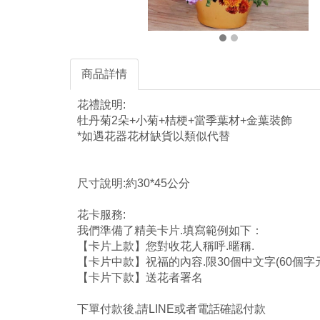
商品詳情
花禮說明:
牡丹菊2朵+小菊+桔梗+當季葉材+金葉裝飾
*如遇花器花材缺貨以類似代替
尺寸說明:約30*45公分
花卡服務:
我們準備了精美卡片.填寫範例如下：
【卡片上款】您對收花人稱呼.暱稱.
【卡片中款】祝福的內容.限30個中文字(60個字元
【卡片下款】送花者署名
下單付款後,請LINE或者電話確認付款