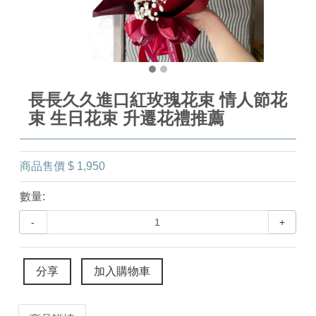
長長久久進口紅玫瑰花束 情人節花
束 生日花束 升遷花禮推薦
商品售價
$ 1,950
數量:
-
+
分享
加入購物車