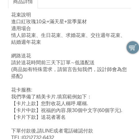
商品詳情
花束說明
進口紅玫瑰10朵+滿天星+當季葉材
適用場合
情人節花束、生日花束、求婚花束、交往週年花束、
結婚週年花束
網路送花
請於送花時間前三天下訂單∼低溫配送
(商品如有特殊需求，請留言告知我們，設計師會為您
搭配)
花卡服務:
我們準備了精美卡片.填寫範例如下：
【卡片上款】您對收花人稱呼.暱稱.
【卡片中款】祝福的內容.限30個中文字(60個字元).
【卡片下款】送花者署名
下單付款後,請LINE或者電話確認付款
TEL:(02)2732-6432