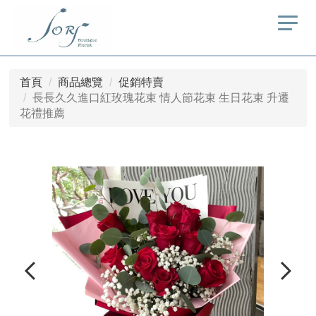
首頁
商品總覽
促銷特賣
長長久久進口紅玫瑰花束 情人節花束 生日花束 升遷
花禮推薦