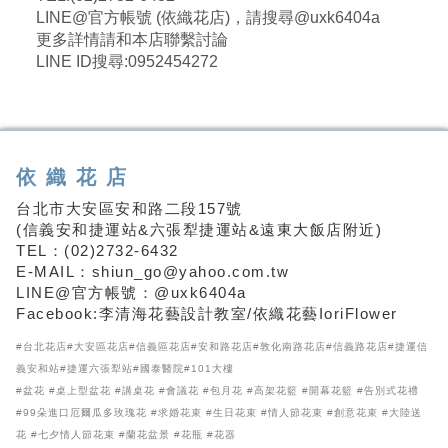
LINE@官方帳號 (依織花店)，請搜尋@uxk6404a
更多詳情請和本店聯繫討論
LINE ID搜尋:0952454272
依織花店
台北市大安區安和路二段157號
(信義安和捷運站&六張犁捷運站&遠東大飯店附近)
TEL：(02)2732-6432
E-MAIL：shiun_go@yahoo.com.tw
LINE@官方帳號：@uxk6404a
Facebook:李清海花藝設計教室/依織花藝IoriFlower
#台北花店#大安區花店#信義區花店#安和路花店#敦化南路花店#信義路花店#捷運信
義安和站#捷運六張犁站#國泰醫院#101大樓
#盆花 #桌上型盆花 #講桌花 #會議花 #包月花 #高架花籃 #開幕花籃 #告別式花禮
#99朵進口厄爾瓜多玫瑰花 #求婚花束 #生日花束 #情人節花束 #創意花束 #大陸送
花 #七夕情人節花束 #蘭花盆景 #花瓶 #花器