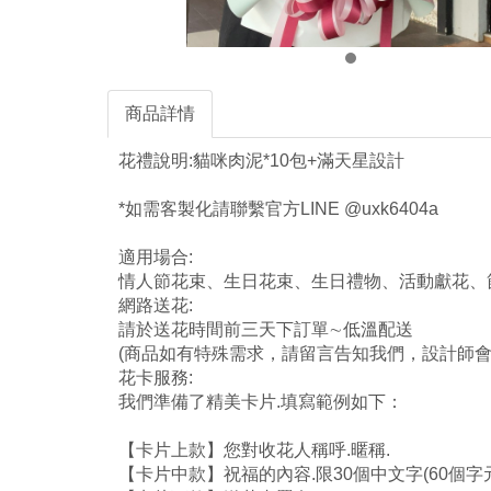
商品詳情
花禮說明:貓咪肉泥*10包+滿天星設計
*如需客製化請聯繫官方LINE @uxk6404a
適用場合:
情人節花束、生日花束、生日禮物、活動獻花、
網路送花:
請於送花時間前三天下訂單∼低溫配送
(商品如有特殊需求，請留言告知我們，設計師會
花卡服務:
我們準備了精美卡片.填寫範例如下：
【卡片上款】您對收花人稱呼.暱稱.
【卡片中款】祝福的內容.限30個中文字(60個字元