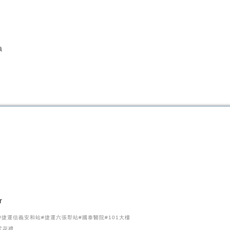
a
r
捷運信義安和站#捷運六張犁站#國泰醫院#101大樓
式花禮