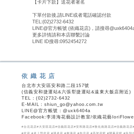
【卡片下款】送花者署名
下單付款後,請LINE或者電話確認付款
TEL:(02)2732-6432
LINE@官方帳號 (依織花店)，請搜尋@uxk6404
更多詳情請和本店聯繫討論
LINE ID搜尋:0952454272
依織花店
台北市大安區安和路二段157號
(信義安和捷運站&六張犁捷運站&遠東大飯店附近)
TEL：(02)2732-6432
E-MAIL：shiun_go@yahoo.com.tw
LINE@官方帳號：@uxk6404a
Facebook:李清海花藝設計教室/依織花藝IoriFlowe
#台北花店#大安區花店#信義區花店#安和路花店#敦化南路花店#信義路花店#
#盆花 #桌上型盆花 #講桌花 #會議花 #包月花 #高架花籃 #開幕花籃 #告別