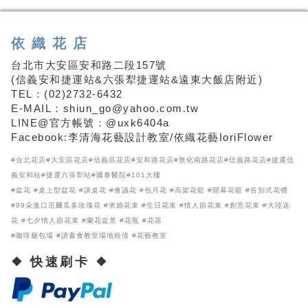
依織花店
台北市大安區安和路二段157號
(信義安和捷運站&六張犁捷運站&遠東大飯店附近)
TEL：(02)2732-6432
E-MAIL：shiun_go@yahoo.com.tw
LINE@官方帳號：@uxk6404a
Facebook:李清海花藝設計教室/依織花藝IoriFlower
#台北花店#大安區花店#信義區花店#安和路花店#敦化南路花店#信義路花店#捷運信
義安和站#捷運六張犁站#國泰醫院#101大樓
#盆花 #桌上型盆花 #講桌花 #會議花 #包月花 #高架花籃 #開幕花籃 #告別式花禮
#99朵進口厄爾瓜多玫瑰花 #求婚花束 #生日花束 #情人節花束 #創意花束 #大陸送
花 #七夕情人節花束 #蘭花盆景 #花瓶 #花器
#咖啡廳包場 #讀書會教室場地租借 #花藝教室
❖ 快速刷卡 ❖