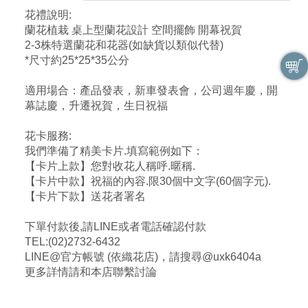
花禮說明:
蘭花植栽 桌上型蘭花設計 空間擺飾 開幕祝賀
2-3株特選蘭花和花器(如缺貨以類似代替)
*尺寸約25*25*35公分
適用場合：產品發表，新車發表會，公司週年慶，開
幕誌慶，升遷祝賀，生日祝福
花卡服務:
我們準備了精美卡片.填寫範例如下：
【卡片上款】您對收花人稱呼.暱稱.
【卡片中款】祝福的內容.限30個中文字(60個字元).
【卡片下款】送花者署名
下單付款後,請LINE或者電話確認付款
TEL:(02)2732-6432
LINE@官方帳號 (依織花店)，請搜尋@uxk6404a
更多詳情請和本店聯繫討論