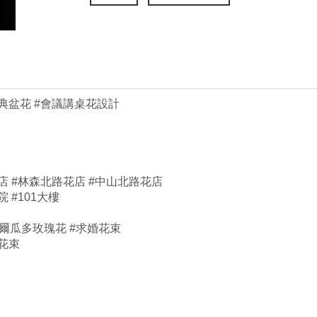
慶典盆花 #會議講桌花設計
店 #林森北路花店 #中山北路花店
 #101大樓
厄爾瓜多玫瑰花 #求婚花束
節花束