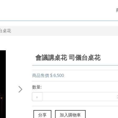
台桌花
會議講桌花 司儀台桌花
商品售價
$ 6,500
數量:
-
分享
加入購物車