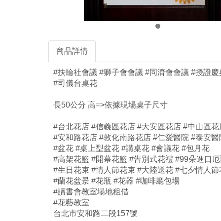
商品詳情
#扶輪社會議 #獅子會會議 #同濟會會議 #授證
#司儀台桌花
長50公分 高=>依據現場桌子尺寸
#台北花店 #信義區花店 #大安區花店 #中山區花
#安和路花店 #敦化南路花店 #仁愛醫院 #泰安醫院
#盆花 #桌上型盆花 #講桌花 #會議花 #包月花
#高架花籃 #開幕花籃 #告別式花禮 #99朵進口
#生日花束 #情人節花束 #大陸送花 #七夕情人
#蘭花盆景 #花瓶 #花器 #咖啡廳包場
#讀書會教室場地租借
#花藝教室
台北市安和路二段157號